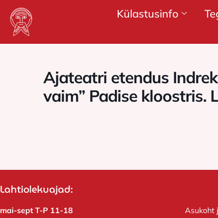
Külastusinfo
Te
Ajateatri etendus Indrek
vaim” Padise kloostris. 
Lahtiolekuajad:
mai-sept T-P 11-18
Asukoht 