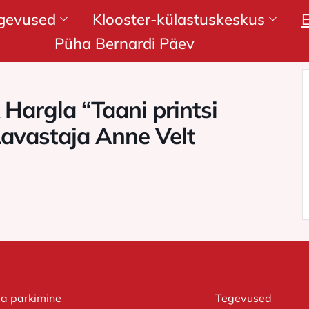
gevused
Klooster-külastuskeskus
Püha Bernardi Päev
 Hargla “Taani printsi
Lavastaja Anne Velt
ja parkimine
Tegevused