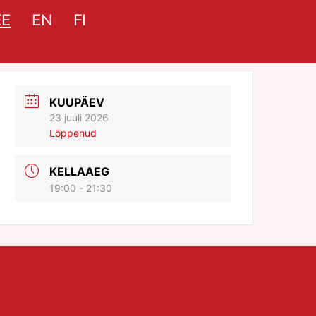
EE
EN
FI
KUUPÄEV
23 juuli 2026
Lõppenud
KELLAAEG
19:00 - 21:30