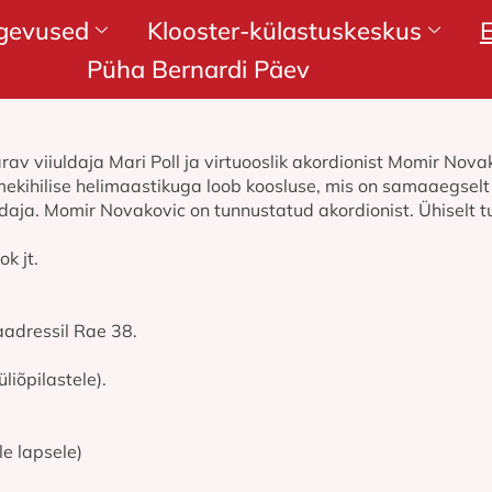
gevused
Klooster-külastuskeskus
Püha Bernardi Päev
v viiuldaja Mari Poll ja virtuooslik akordionist Momir Nova
itmekihilise helimaastikuga loob koosluse, mis on samaaegselt
ldaja. Momir Novakovic on tunnustatud akordionist. Ühiselt t
k jt.
aadressil Rae 38.
liõpilastele).
le lapsele)