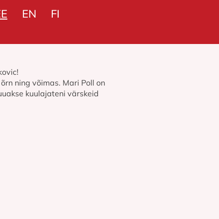
EE
EN
FI
kovic!
 õrn ning võimas. Mari Poll on
uuakse kuulajateni värskeid