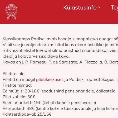
Külastusinfo
Te
Klassikaamps Padisel avab hooaja silmapaistva duoga: sära
Viiuli soe ja väljendusrikas hääl koos akordioni rikka ja m
rahvusvahelistel lavadel silma paistnud noor andekas viiu
ideid ja kõlavärve sisaldava kava.
Kavas on J. P. Rameau, P. de Sarasate, A. Piazzolla, B. Barto
Piletite info:
Piletid on müügil
piletikeskuses
ja Paldiski raamatukogus, 
Piletite hinnad:
Eelmüügis: 20/10€ (soodushind pensionäridele, õpilastele, ü
Pilet kahele: 30€
Seenioripakett: 15€ (kehtib kahele pensionärile)
Perepakett: 48€ (kehtib kahele täiskasvanule ja kuni kolme
Kontserdipäeval: 25/15€