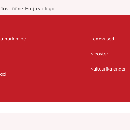
stöös Lääne-Harju vallaga
ja parkimine
Tegevused
Klooster
Kultuurikalender
had